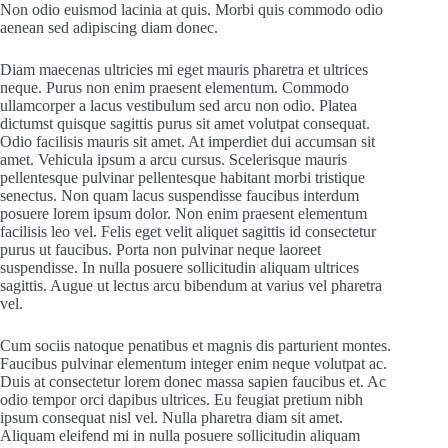
Non odio euismod lacinia at quis. Morbi quis commodo odio
aenean sed adipiscing diam donec.
Diam maecenas ultricies mi eget mauris pharetra et ultrices
neque. Purus non enim praesent elementum. Commodo
ullamcorper a lacus vestibulum sed arcu non odio. Platea
dictumst quisque sagittis purus sit amet volutpat consequat.
Odio facilisis mauris sit amet. At imperdiet dui accumsan sit
amet. Vehicula ipsum a arcu cursus. Scelerisque mauris
pellentesque pulvinar pellentesque habitant morbi tristique
senectus. Non quam lacus suspendisse faucibus interdum
posuere lorem ipsum dolor. Non enim praesent elementum
facilisis leo vel. Felis eget velit aliquet sagittis id consectetur
purus ut faucibus. Porta non pulvinar neque laoreet
suspendisse. In nulla posuere sollicitudin aliquam ultrices
sagittis. Augue ut lectus arcu bibendum at varius vel pharetra
vel.
Cum sociis natoque penatibus et magnis dis parturient montes.
Faucibus pulvinar elementum integer enim neque volutpat ac.
Duis at consectetur lorem donec massa sapien faucibus et. Ac
odio tempor orci dapibus ultrices. Eu feugiat pretium nibh
ipsum consequat nisl vel. Nulla pharetra diam sit amet.
Aliquam eleifend mi in nulla posuere sollicitudin aliquam