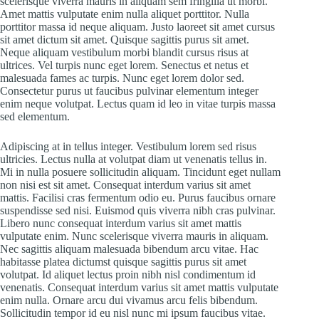
scelerisque viverra mauris in aliquam sem fringilla ut morbi.
Amet mattis vulputate enim nulla aliquet porttitor. Nulla
porttitor massa id neque aliquam. Justo laoreet sit amet cursus
sit amet dictum sit amet. Quisque sagittis purus sit amet.
Neque aliquam vestibulum morbi blandit cursus risus at
ultrices. Vel turpis nunc eget lorem. Senectus et netus et
malesuada fames ac turpis. Nunc eget lorem dolor sed.
Consectetur purus ut faucibus pulvinar elementum integer
enim neque volutpat. Lectus quam id leo in vitae turpis massa
sed elementum.
Adipiscing at in tellus integer. Vestibulum lorem sed risus
ultricies. Lectus nulla at volutpat diam ut venenatis tellus in.
Mi in nulla posuere sollicitudin aliquam. Tincidunt eget nullam
non nisi est sit amet. Consequat interdum varius sit amet
mattis. Facilisi cras fermentum odio eu. Purus faucibus ornare
suspendisse sed nisi. Euismod quis viverra nibh cras pulvinar.
Libero nunc consequat interdum varius sit amet mattis
vulputate enim. Nunc scelerisque viverra mauris in aliquam.
Nec sagittis aliquam malesuada bibendum arcu vitae. Hac
habitasse platea dictumst quisque sagittis purus sit amet
volutpat. Id aliquet lectus proin nibh nisl condimentum id
venenatis. Consequat interdum varius sit amet mattis vulputate
enim nulla. Ornare arcu dui vivamus arcu felis bibendum.
Sollicitudin tempor id eu nisl nunc mi ipsum faucibus vitae.