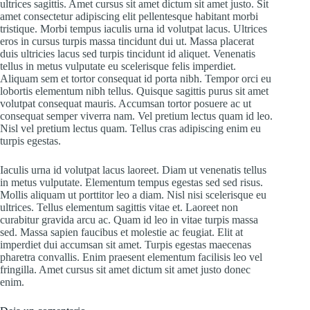
ultrices sagittis. Amet cursus sit amet dictum sit amet justo. Sit
amet consectetur adipiscing elit pellentesque habitant morbi
tristique. Morbi tempus iaculis urna id volutpat lacus. Ultrices
eros in cursus turpis massa tincidunt dui ut. Massa placerat
duis ultricies lacus sed turpis tincidunt id aliquet. Venenatis
tellus in metus vulputate eu scelerisque felis imperdiet.
Aliquam sem et tortor consequat id porta nibh. Tempor orci eu
lobortis elementum nibh tellus. Quisque sagittis purus sit amet
volutpat consequat mauris. Accumsan tortor posuere ac ut
consequat semper viverra nam. Vel pretium lectus quam id leo.
Nisl vel pretium lectus quam. Tellus cras adipiscing enim eu
turpis egestas.
Iaculis urna id volutpat lacus laoreet. Diam ut venenatis tellus
in metus vulputate. Elementum tempus egestas sed sed risus.
Mollis aliquam ut porttitor leo a diam. Nisl nisi scelerisque eu
ultrices. Tellus elementum sagittis vitae et. Laoreet non
curabitur gravida arcu ac. Quam id leo in vitae turpis massa
sed. Massa sapien faucibus et molestie ac feugiat. Elit at
imperdiet dui accumsan sit amet. Turpis egestas maecenas
pharetra convallis. Enim praesent elementum facilisis leo vel
fringilla. Amet cursus sit amet dictum sit amet justo donec
enim.