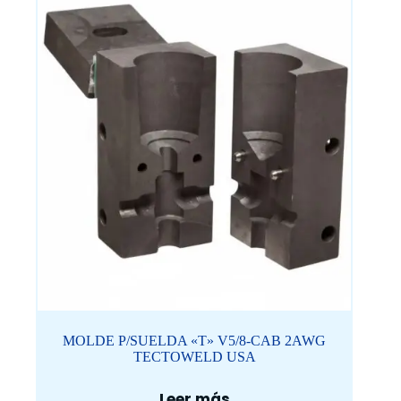
MOLDE P/SUELDA «T» V5/8-CAB 2AWG
TECTOWELD USA
Leer más