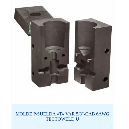
MOLDE P/SUELDA «T» VAR 5/8″-CAB 6AWG
TECTOWELD U