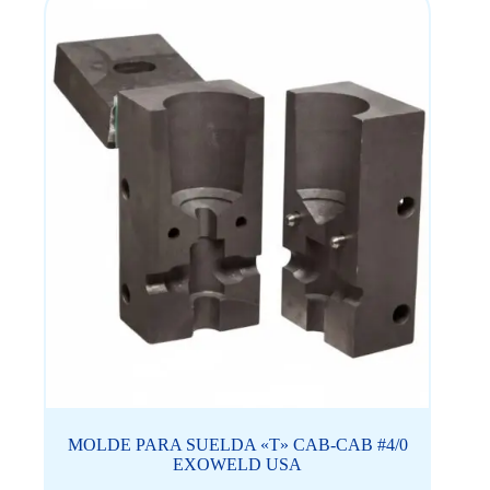
MOLDE PARA SUELDA «T» CAB-CAB #4/0
EXOWELD USA