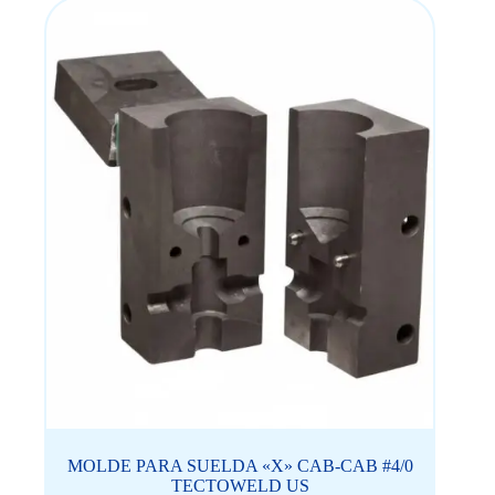
MOLDE PARA SUELDA «X» CAB-CAB #4/0
TECTOWELD US