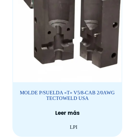
MOLDE P/SUELDA «T» V5/8-CAB 2/0AWG
TECTOWELD USA
Leer más
LPI