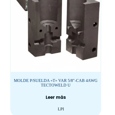
MOLDE P/SUELDA «T» VAR 5/8″-CAB 4AWG
TECTOWELD U
Leer más
LPI