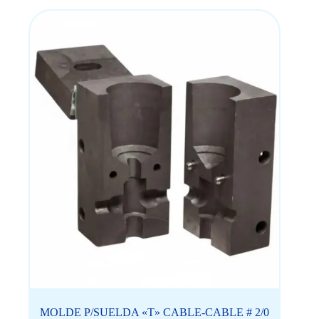
MOLDE P/SUELDA «T» CABLE-CABLE # 2/0