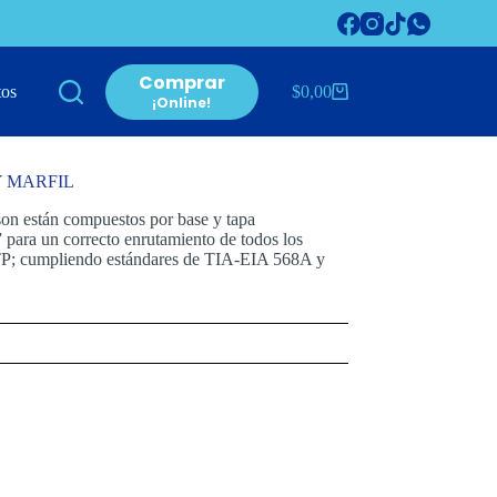
Comprar
tos
$
0,00
Carro
¡Online!
de
compra
 MARFIL
son están compuestos por base y tapa
 para un correcto enrutamiento de todos los
 UTP; cumpliendo estándares de TIA-EIA 568A y