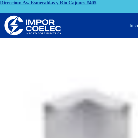
Saltar
Dirección: Av. Esmeraldas y Rio Cajones #405
al
contenido
Inicio
Electricidad Residencial
ANGULO EXTERNO COLOR 
Inic