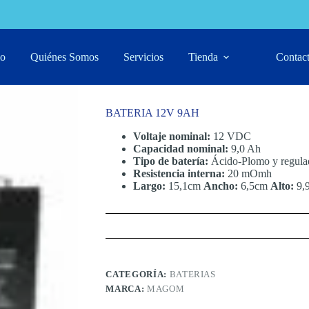
io
Quiénes Somos
Servicios
Tienda
Contac
BATERIA 12V 9AH
Voltaje nominal:
12 VDC
Capacidad nominal:
9,0 Ah
Tipo de batería:
Ácido-Plomo y regulad
Resistencia interna:
20 mOmh
Largo:
15,1cm
Ancho:
6,5cm
Alto:
9,
CATEGORÍA:
BATERIAS
MARCA:
MAGOM