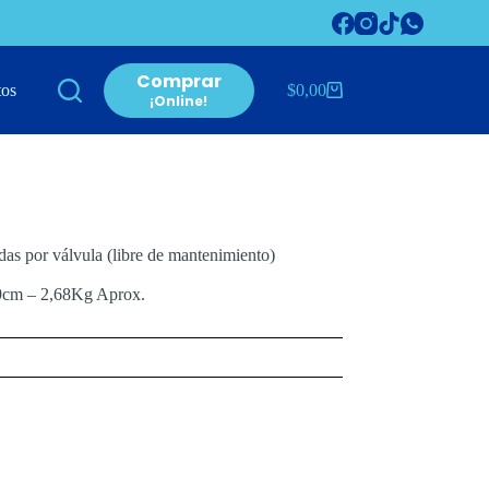
Comprar
tos
$
0,00
Carro
¡Online!
de
compra
as por válvula (libre de mantenimiento)
9cm – 2,68Kg Aprox.