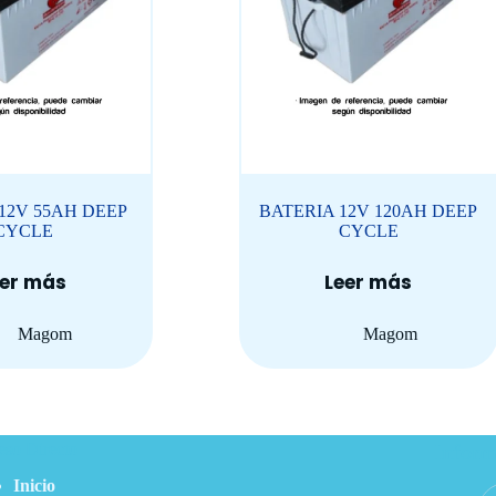
12V 55AH DEEP
BATERIA 12V 120AH DEEP
CYCLE
CYCLE
eer más
Leer más
Magom
Magom
so Directo
Inform
Inicio