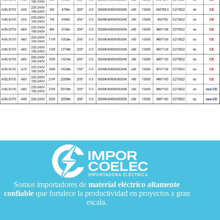
Somos importadores de
material eléctrico
altamente
confiable
que fortalece la productividad en proyectos a gran
escala.