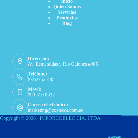
Inicio
Quien Somos
Servicios
Productos
Blog
Información de contacto
Dirección:
Av. Esmeraldas y Rio Cajones #405
Teléfono:
(02)2752-485
Móvil:
099 310 8332
Correo electrónico:
marketing@coeleccs.com.ec
Copyright © 2026 - IMPORCOELEC CIA. LTDA