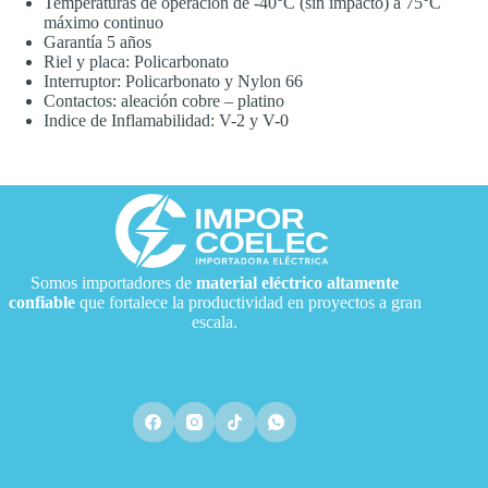
Temperaturas de operación de -40°C (sin impacto) a 75°C
máximo continuo
Garantía 5 años
Riel y placa: Policarbonato
Interruptor: Policarbonato y Nylon 66
Contactos: aleación cobre – platino
Indice de Inflamabilidad: V-2 y V-0
Somos importadores de
material eléctrico
altamente
confiable
que fortalece la productividad en proyectos a gran
escala.