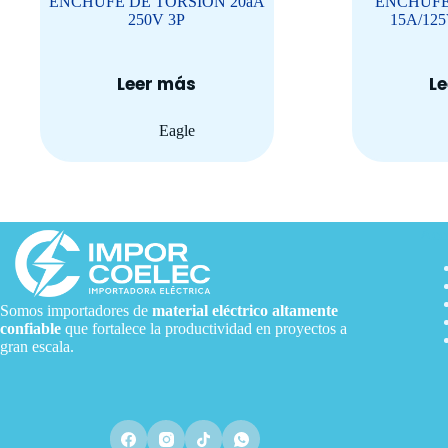
ENCHUFE DE TORSION 20aA
ENCHUFE
250V 3P
15A/12
Leer más
L
Eagle
Acce
Somos importadores de
material eléctrico
altamente
confiable
que fortalece la productividad en proyectos a
gran escala.