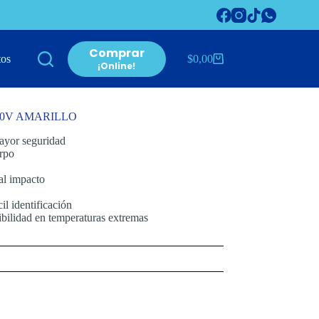
Comprar
tos
$
0,00
Carro
¡Online!
de
compra
50V AMARILLO
mayor seguridad
erpo
 al impacto
cil identificación
ibilidad en temperaturas extremas