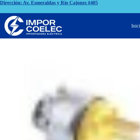
Saltar
Dirección: Av. Esmeraldas y Rio Cajones #405
al
contenido
Inicio
Enchufes
ENCHUFE BLINDADO CHINO 3P 15A/25
Inic