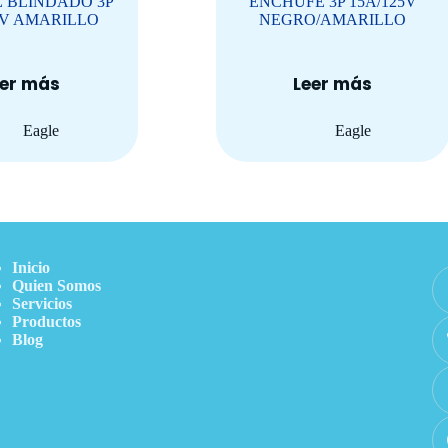
 BLINDADO 3P
ENCHUFE 3P 15A/125V
5V AMARILLO
NEGRO/AMARILLO
eer más
Leer más
Eagle
Eagle
so Directo
Inform
Inicio
Quien Somos
Servicios
Productos
Blog