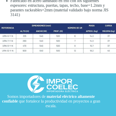
Fabricado en acero laminado en frío con los siguientes
espesores: estructura, puertas, tapas, techo, base=1.2mm y
parantes rackeables=2mm (material validado bajo norma JIS
3141)
Somos importadores de
material eléctrico
altamente
confiable
que fortalece la productividad en proyectos a gran
escala.