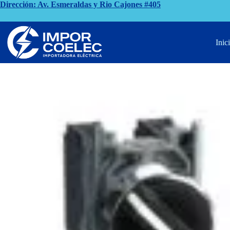
Saltar
Dirección: Av. Esmeraldas y Rio Cajones #405
al
contenido
Inicio
Protección en Baja Tension
SELECTOR 2 – 3 POSIC
Inic