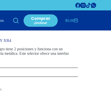
Comprar
tos
$
0,00
Carro
¡Online!
de
compra
Y XB4
o tiene 2 posiciones y funciona con un
 metálica. Este selector ofrece una interfaz
N