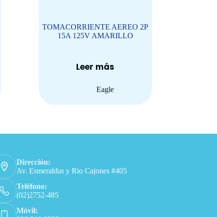
TOMACORRIENTE AEREO 2P
15A 125V AMARILLO
Leer más
Eagle
ación de contacto
Dirección:
Av. Esmeraldas y Rio Cajones #405
Teléfono:
(02)2752-485
Móvil: