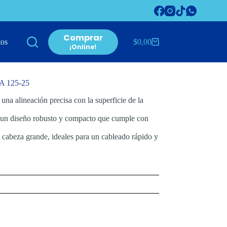
Comprar
tos
$
0,00
Carro
¡Online!
de
compra
 125-25
una alineación precisa con la superficie de la
n un diseño robusto y compacto que cumple con
e cabeza grande, ideales para un cableado rápido y