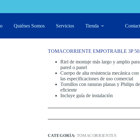
50A 125-25
io
Quiénes Somos
Servicios
Tienda
Contac
TOMACORRIENTE EMPOTRABLE 3P 50A
Riel de montaje más largo y amplio para 
pared o panel
Cuerpo de alta resistencia mecánica co
las especificaciones de uso comercial
Tornillos con ranuras planas y Philips d
eficiente
Incluye guía de instalación
CATEGORÍA:
TOMACORRIENTES