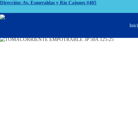
Saltar
Dirección: Av. Esmeraldas y Rio Cajones #405
al
contenido
Inicio
Tomacorrientes
TOMACORRIENTE EMPOTRABLE 3P 
Inic