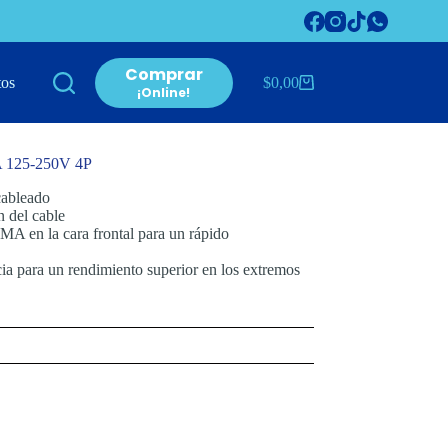
Comprar
tos
$
0,00
Carro
¡Online!
de
compra
125-250V 4P
cableado
n del cable
MA en la cara frontal para un rápido
cia para un rendimiento superior en los extremos