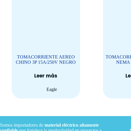
TOMACORRIENTE AEREO
TOMACORR
CHINO 3P 15A/250V NEGRO
NEMA 5
Leer más
L
Eagle
Acce
Somos importadores de
material eléctrico
altamente
confiable
que fortalece la productividad en proyectos a