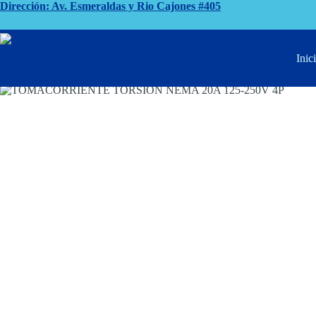
Saltar
Dirección: Av. Esmeraldas y Rio Cajones #405
al
contenido
Inicio
Tomacorrientes
TOMACORRIENTE TORSION NEMA 2
Inic