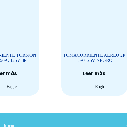
IENTE TORSION
TOMACORRIENTE AEREO 2P
0A, 125V 3P
15A/125V NEGRO
eer más
Leer más
Eagle
Eagle
so Directo
Inform
Inicio