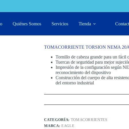
0A 125-250V 4P
io
Quiénes Somos
Servicios
Tienda
Contac
TOMACORRIENTE TORSION NEMA 20A 
Tornillo de cabeza grande para un fácil 
Tuercas de seguridad para mejor sujeció
Impresión de la configuración según NE
reconocimiento del dispositivo
Construcción del cuerpo de alta resisten
del entorno industrial
CATEGORÍA:
TOMACORRIENTES
MARCA:
EAGLE