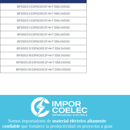
Somos importadores de
material eléctrico
altamente
confiable
que fortalece la productividad en proyectos a gran