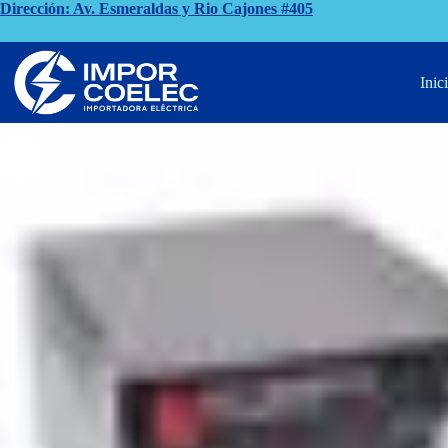
Saltar
Dirección: Av. Esmeraldas y Rio Cajones #405
al
contenido
Inicio
Reguladores de Voltaje
REGULADOR EV 3000E
Inic