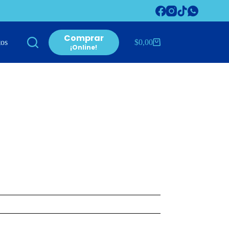
Comprar
tos
$
0,00
Carro
¡Online!
de
compra