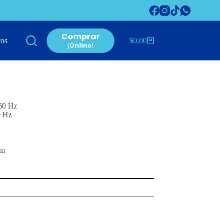
Comprar
tos
$
0,00
Carro
¡Online!
de
compra
60 Hz
0 Hz
cm