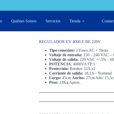
20V
io
Quiénes Somos
Servicios
Tienda
Contac
REGULADOR EV 4000 E BE 220V
Tipo conexión:
2 Fases AC + Tierra
Voltaje de entrada:
150 – 240 VAC – 
Voltaje de salida:
220 VAC +/-5% – 6
POTENCIA
: 4000VA FP:1
Protección:
Breaker 32A x2
Corriente de salida:
18,1A~ Nominal
Largo:
45cm
Ancho:
27cm Alto: 15,5
Peso:
23Kg Aprox.